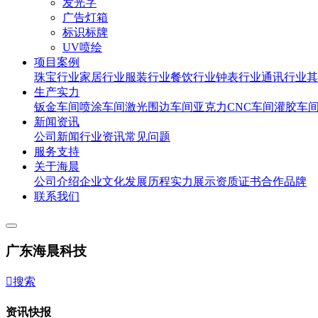
发光字
广告灯箱
标识标牌
UV喷绘
项目案例
珠宝行业
家居行业
服装行业
餐饮行业
钟表行业
通讯行业
其
生产实力
钣金车间
喷涂车间
激光围边车间
亚克力CNC车间
灌胶车
新闻资讯
公司新闻
行业资讯
常见问题
服务支持
关于海晨
公司介绍
企业文化
发展历程
实力展示
资质证书
合作品牌
联系我们
广东海晨科技

搜索
资讯快报