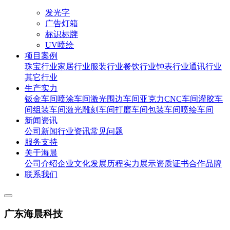
发光字
广告灯箱
标识标牌
UV喷绘
项目案例
珠宝行业
家居行业
服装行业
餐饮行业
钟表行业
通讯行业
其它行业
生产实力
钣金车间
喷涂车间
激光围边车间
亚克力CNC车间
灌胶车
间
组装车间
激光雕刻车间
打磨车间
包装车间
喷绘车间
新闻资讯
公司新闻
行业资讯
常见问题
服务支持
关于海晨
公司介绍
企业文化
发展历程
实力展示
资质证书
合作品牌
联系我们
广东海晨科技