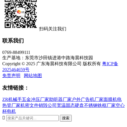
扫码关注我们
联系我们
0769-88499111
生产基地：东莞市沙田镇进港中路海晨科技园
Copyright © 2025 广东海晨科技有限公司 版权所有
粤ICP备
2025464659号
免责声明
网站地图
友情链接：
ZR机械手
五金冲压厂家
助听器厂家
户外广告机厂家
面膜机
电
热管厂家
机密文件销毁公司
宽温固态硬盘
不锈钢铁框厂家
空心
杯电机

搜索