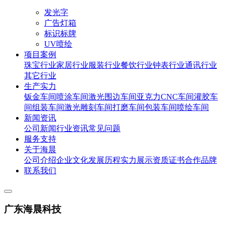
发光字
广告灯箱
标识标牌
UV喷绘
项目案例
珠宝行业
家居行业
服装行业
餐饮行业
钟表行业
通讯行业
其它行业
生产实力
钣金车间
喷涂车间
激光围边车间
亚克力CNC车间
灌胶车
间
组装车间
激光雕刻车间
打磨车间
包装车间
喷绘车间
新闻资讯
公司新闻
行业资讯
常见问题
服务支持
关于海晨
公司介绍
企业文化
发展历程
实力展示
资质证书
合作品牌
联系我们
广东海晨科技