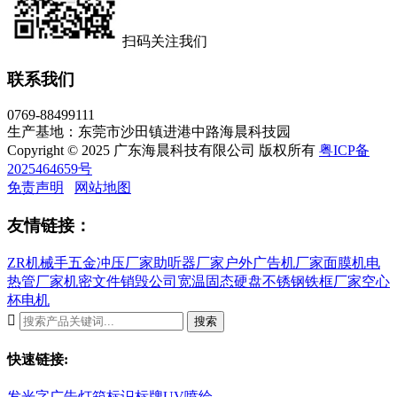
扫码关注我们
联系我们
0769-88499111
生产基地：东莞市沙田镇进港中路海晨科技园
Copyright © 2025 广东海晨科技有限公司 版权所有
粤ICP备
2025464659号
免责声明
网站地图
友情链接：
ZR机械手
五金冲压厂家
助听器厂家
户外广告机厂家
面膜机
电
热管厂家
机密文件销毁公司
宽温固态硬盘
不锈钢铁框厂家
空心
杯电机

搜索
快速链接:
发光字
广告灯箱
标识标牌
UV喷绘