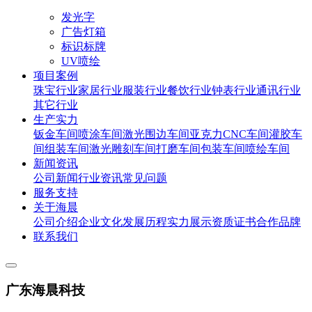
发光字
广告灯箱
标识标牌
UV喷绘
项目案例
珠宝行业
家居行业
服装行业
餐饮行业
钟表行业
通讯行业
其它行业
生产实力
钣金车间
喷涂车间
激光围边车间
亚克力CNC车间
灌胶车
间
组装车间
激光雕刻车间
打磨车间
包装车间
喷绘车间
新闻资讯
公司新闻
行业资讯
常见问题
服务支持
关于海晨
公司介绍
企业文化
发展历程
实力展示
资质证书
合作品牌
联系我们
广东海晨科技