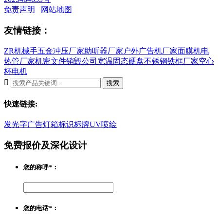
免责声明
网站地图
友情链接：
ZR机械手
五金冲压厂家
助听器厂家
户外广告机厂家
面膜机
电
热管厂家
机密文件销毁公司
宽温固态硬盘
不锈钢铁框厂家
空心
杯电机

搜索
快速链接:
发光字
广告灯箱
标识标牌
UV喷绘
免费报价及深化设计
您的称呼
*
：
您的电话
*
：