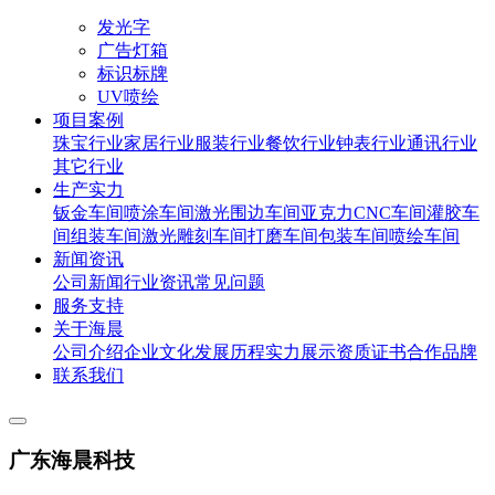
发光字
广告灯箱
标识标牌
UV喷绘
项目案例
珠宝行业
家居行业
服装行业
餐饮行业
钟表行业
通讯行业
其它行业
生产实力
钣金车间
喷涂车间
激光围边车间
亚克力CNC车间
灌胶车
间
组装车间
激光雕刻车间
打磨车间
包装车间
喷绘车间
新闻资讯
公司新闻
行业资讯
常见问题
服务支持
关于海晨
公司介绍
企业文化
发展历程
实力展示
资质证书
合作品牌
联系我们
广东海晨科技