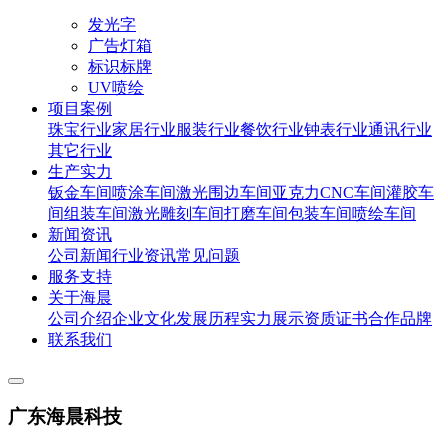
发光字
广告灯箱
标识标牌
UV喷绘
项目案例
珠宝行业
家居行业
服装行业
餐饮行业
钟表行业
通讯行业
其它行业
生产实力
钣金车间
喷涂车间
激光围边车间
亚克力CNC车间
灌胶车
间
组装车间
激光雕刻车间
打磨车间
包装车间
喷绘车间
新闻资讯
公司新闻
行业资讯
常见问题
服务支持
关于海晨
公司介绍
企业文化
发展历程
实力展示
资质证书
合作品牌
联系我们
广东海晨科技