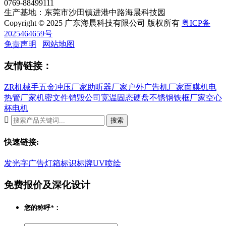
0769-88499111
生产基地：东莞市沙田镇进港中路海晨科技园
Copyright © 2025 广东海晨科技有限公司 版权所有
粤ICP备
2025464659号
免责声明
网站地图
友情链接：
ZR机械手
五金冲压厂家
助听器厂家
户外广告机厂家
面膜机
电
热管厂家
机密文件销毁公司
宽温固态硬盘
不锈钢铁框厂家
空心
杯电机

搜索
快速链接:
发光字
广告灯箱
标识标牌
UV喷绘
免费报价及深化设计
您的称呼
*
：