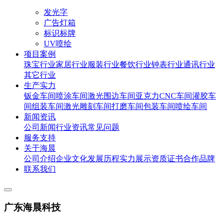
发光字
广告灯箱
标识标牌
UV喷绘
项目案例
珠宝行业
家居行业
服装行业
餐饮行业
钟表行业
通讯行业
其它行业
生产实力
钣金车间
喷涂车间
激光围边车间
亚克力CNC车间
灌胶车
间
组装车间
激光雕刻车间
打磨车间
包装车间
喷绘车间
新闻资讯
公司新闻
行业资讯
常见问题
服务支持
关于海晨
公司介绍
企业文化
发展历程
实力展示
资质证书
合作品牌
联系我们
广东海晨科技