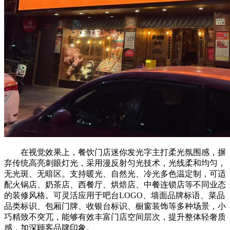
在视觉效果上，餐饮门店迷你发光字主打柔光氛围感，摒
弃传统高亮刺眼灯光，采用漫反射匀光技术，光线柔和均匀，
无光斑、无暗区。支持暖光、自然光、冷光多色温定制，可适
配火锅店、奶茶店、西餐厅、烘焙店、中餐连锁店等不同业态
的装修风格。可灵活应用于吧台LOGO、墙面品牌标语、菜品
品类标识、包厢门牌、收银台标识、橱窗装饰等多种场景，小
巧精致不突兀，能够有效丰富门店空间层次，提升整体轻奢质
感，加深顾客品牌印象。