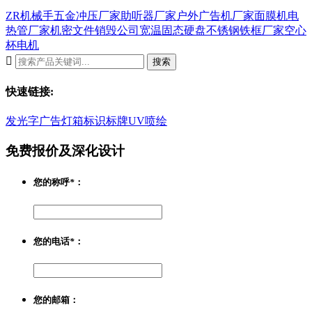
ZR机械手
五金冲压厂家
助听器厂家
户外广告机厂家
面膜机
电
热管厂家
机密文件销毁公司
宽温固态硬盘
不锈钢铁框厂家
空心
杯电机

搜索
快速链接:
发光字
广告灯箱
标识标牌
UV喷绘
免费报价及深化设计
您的称呼
*
：
您的电话
*
：
您的邮箱：