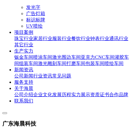
发光字
广告灯箱
标识标牌
UV喷绘
项目案例
珠宝行业
家居行业
服装行业
餐饮行业
钟表行业
通讯行业
其它行业
生产实力
钣金车间
喷涂车间
激光围边车间
亚克力CNC车间
灌胶车
间
组装车间
激光雕刻车间
打磨车间
包装车间
喷绘车间
新闻资讯
公司新闻
行业资讯
常见问题
服务支持
关于海晨
公司介绍
企业文化
发展历程
实力展示
资质证书
合作品牌
联系我们
广东海晨科技